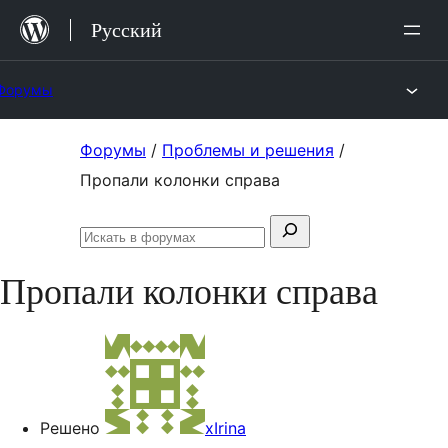
Перейти
Русский
к
содержимому
Форумы
Перейти
Форумы
/
Проблемы и решения
/
к
Пропали колонки справа
содержимому
Поиск:
Искать
в
Пропали колонки справа
форумах
Решено
xIrina