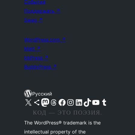
События
Поддержать
↗
Swag
↗
WordPress.com
↗
Matt
↗
bbPress
↗
BuddyPress
↗
Русский
Посетите нас в X (ранее Twitter)
Посетите нашу учётную запись в Bluesky
Посетите нашу ленту в Mastodon
Посетите нашу учётную запись в Threads
Посетите нашу страницу на Facebook
Посетите наш Instagram
Посетите нашу страницу в LinkedIn
Посетите нашу учётную запись в TikTok
Посетите наш канал YouTube
Посетите нашу учётную запись в Tumblr
КОД — ЭТО ПОЭЗИЯ.
The WordPress® trademark is the
intellectual property of the