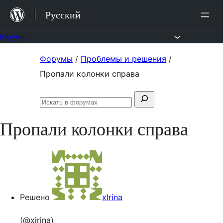
Перейти
Русский
к
содержимому
Форумы
Перейти
Форумы
/
Проблемы и решения
/
к
Пропали колонки справа
содержимому
Поиск:
Искать
в
Пропали колонки справа
форумах
Решено
xIrina
(@xirina)