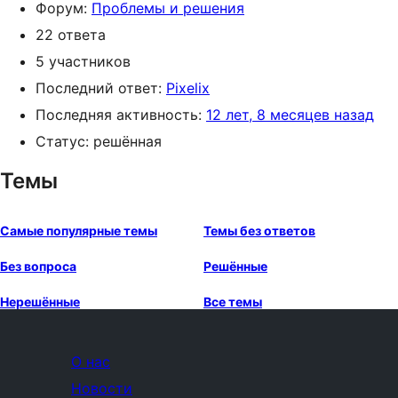
Форум:
Проблемы и решения
22 ответа
5 участников
Последний ответ:
Pixelix
Последняя активность:
12 лет, 8 месяцев назад
Статус: решённая
Темы
Самые популярные темы
Темы без ответов
Без вопроса
Решённые
Нерешённые
Все темы
О нас
Новости