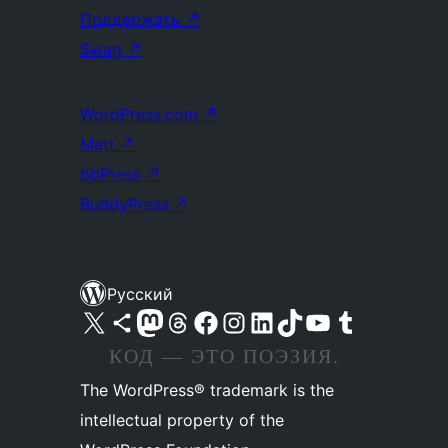
Поддержать
↗
Swag
↗
WordPress.com
↗
Matt
↗
bbPress
↗
BuddyPress
↗
Русский
Посетите нас в X (ранее Twitter)
Посетите нашу учётную запись в Bluesky
Посетите нашу ленту в Mastodon
Посетите нашу учётную запись в Threads
Посетите нашу страницу на Facebook
Посетите наш Instagram
Посетите нашу страницу в LinkedIn
Посетите нашу учётную запись в TikTok
Посетите наш канал YouTube
Посетите нашу учётную запись в Tumblr
КОД — ЭТО ПОЭЗИЯ.
The WordPress® trademark is the
intellectual property of the