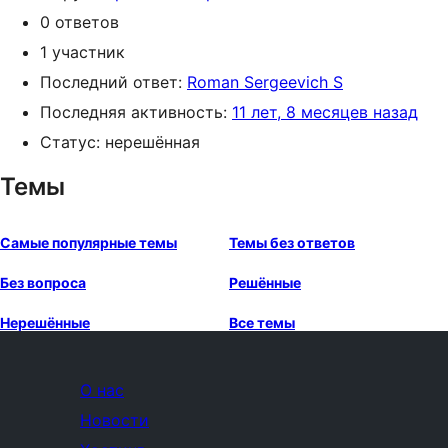
0 ответов
1 участник
Последний ответ:
Roman Sergeevich S
Последняя активность:
11 лет, 8 месяцев назад
Статус: нерешённая
Темы
Самые популярные темы
Темы без ответов
Без вопроса
Решённые
Нерешённые
Все темы
О нас
Новости