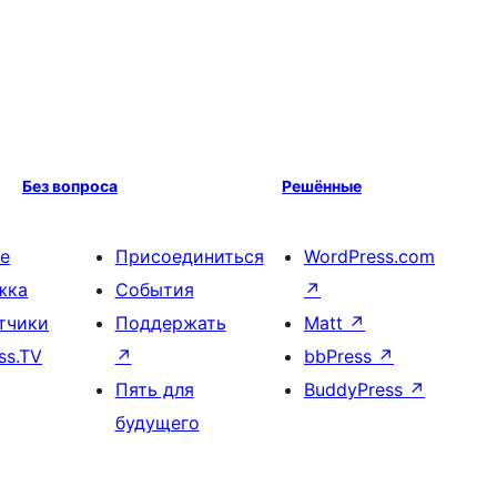
Без вопроса
Решённые
е
Присоединиться
WordPress.com
жка
События
↗
тчики
Поддержать
Matt
↗
ss.TV
↗
bbPress
↗
Пять для
BuddyPress
↗
будущего