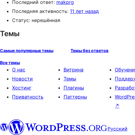
Последний ответ:
makprg
Последняя активность:
11 лет назад
Статус: нерешённая
Темы
Самые популярные темы
Темы без ответов
Все темы
О нас
Витрина
Обучени
Новости
Темы
Поддер
Хостинг
Плагины
Разрабо
Приватность
Паттерны
WordPre
↗
Русский