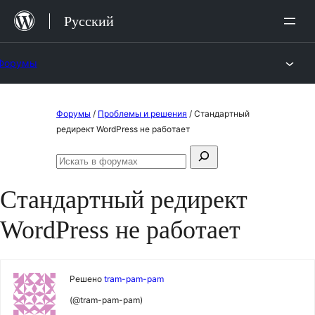
Перейти
Русский
к
содержимому
Форумы
Перейти
Форумы
/
Проблемы и решения
/
Стандартный
к
редирект WordPress не работает
содержимому
Поиск:
Искать
в
Стандартный редирект
форумах
WordPress не работает
Решено
tram-pam-pam
(@tram-pam-pam)