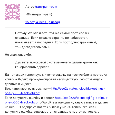
Автор
tram-pam-pam
(@tram-pam-pam)
15 лет, 4 месяца назад
Потому что это и есть тот же самый пост, его 66
страница. Если столько страниц не набирается,
показывается последняя. Если пост одностраничный,
то… догадайтесь сами.
Не знал, спасибо.
Думаете, поисковой системе нечего делать кроме как
генерировать адреса?
Да нет, люди генерируют. Кто-то ссылку на пост из блога поставил
криво, а Яндекс проиндексировал несуществующую страницу и
добавил в индекс.
Вот, например, есть ссылка —
http://seo2z.ru/texnologii/lg-optimus-
one-p500-black-obzor/
Если допустить ошибку и ввести
http://seo2z.ru/texnologii/lg-optimus-
one-p500-black-obzo
то WordPress находит нужную запись и делает
на неё 301 редирект. Вот так было и у меня. Теперь же, если
допустить ошибку, открывается страница с пустой записью, а