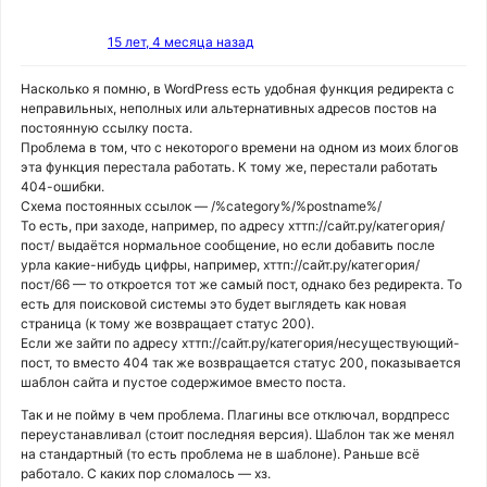
15 лет, 4 месяца назад
Насколько я помню, в WordPress есть удобная функция редиректа с
неправильных, неполных или альтернативных адресов постов на
постоянную ссылку поста.
Проблема в том, что с некоторого времени на одном из моих блогов
эта функция перестала работать. К тому же, перестали работать
404-ошибки.
Схема постоянных ссылок — /%category%/%postname%/
То есть, при заходе, например, по адресу хттп://сайт.ру/категория/
пост/ выдаётся нормальное сообщение, но если добавить после
урла какие-нибудь цифры, например, хттп://сайт.ру/категория/
пост/66 — то откроется тот же самый пост, однако без редиректа. То
есть для поисковой системы это будет выглядеть как новая
страница (к тому же возвращает статус 200).
Если же зайти по адресу хттп://сайт.ру/категория/несуществующий-
пост, то вместо 404 так же возвращается статус 200, показывается
шаблон сайта и пустое содержимое вместо поста.
Так и не пойму в чем проблема. Плагины все отключал, вордпресс
переустанавливал (стоит последняя версия). Шаблон так же менял
на стандартный (то есть проблема не в шаблоне). Раньше всё
работало. С каких пор сломалось — хз.