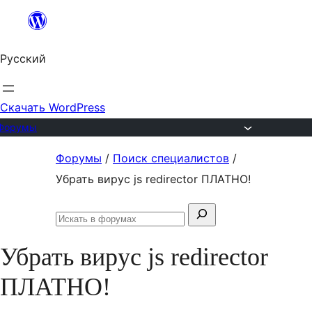
Перейти
к
Русский
содержимому
Скачать WordPress
Форумы
Перейти
Форумы
/
Поиск специалистов
/
к
Убрать вирус js redirector ПЛАТНО!
содержимому
Поиск:
Искать
в
Убрать вирус js redirector
форумах
ПЛАТНО!