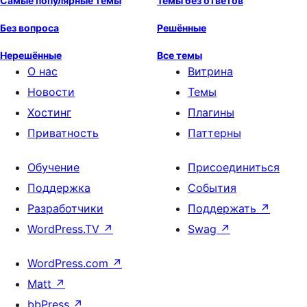
Самые популярные темы
Темы без ответов
Без вопроса
Решённые
Нерешённые
Все темы
О нас
Витрина
Новости
Темы
Хостинг
Плагины
Приватность
Паттерны
Обучение
Присоединиться
Поддержка
События
Разработчики
Поддержать
↗
WordPress.TV
↗
Swag
↗
WordPress.com
↗
Matt
↗
bbPress
↗