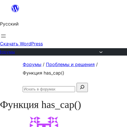
Перейти
к
Русский
содержимому
Скачать WordPress
Форумы
Перейти
Форумы
/
Проблемы и решения
/
к
Функция has_cap()
содержимому
Поиск:
Искать
в
Функция has_cap()
форумах