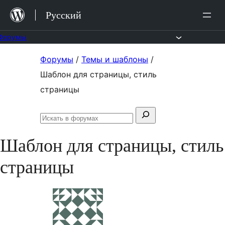
Перейти
Русский
к
содержимому
Форумы
Перейти
Форумы
/
Темы и шаблоны
/
к
Шаблон для страницы, стиль
содержимому
страницы
Поиск:
Искать
в
Шаблон для страницы, стиль
форумах
страницы