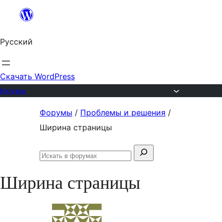
Перейти
к
Русский
содержимому
Скачать WordPress
Форумы
Перейти
Форумы
/
Проблемы и решения
/
к
Ширина страницы
содержимому
Поиск:
Искать
в
Ширина страницы
форумах