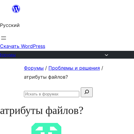
Перейти
к
Русский
содержимому
Скачать WordPress
Форумы
Перейти
Форумы
/
Проблемы и решения
/
к
атрибуты файлов?
содержимому
Поиск:
Искать
в
атрибуты файлов?
форумах