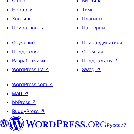
О нас
Витрина
Новости
Темы
Хостинг
Плагины
Приватность
Паттерны
Обучение
Присоединиться
Поддержка
События
Разработчики
Поддержать
↗
WordPress.TV
↗
Swag
↗
WordPress.com
↗
Matt
↗
bbPress
↗
BuddyPress
↗
Русский