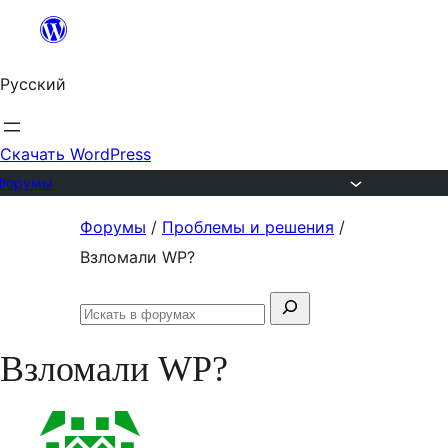
Перейти
к
Русский
содержимому
Скачать WordPress
Форумы
Перейти
Форумы
/
Проблемы и решения
/
к
Взломали WP?
содержимому
Поиск:
Искать
в
Взломали WP?
форумах