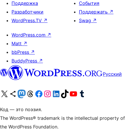
Поддержка
События
Разработчики
Поддержать
↗
WordPress.TV
↗
Swag
↗
WordPress.com
↗
Matt
↗
bbPress
↗
BuddyPress
↗
Русский
Посетите нас в X (ранее Twitter)
Посетите нашу учётную запись в Bluesky
Посетите нашу ленту в Mastodon
Посетите нашу учётную запись в Threads
Посетите нашу страницу на Facebook
Посетите наш Instagram
Посетите нашу страницу в LinkedIn
Посетите нашу учётную запись в TikTok
Посетите наш канал YouTube
Посетите нашу учётную запись в Tumblr
Код — это поэзия.
The WordPress® trademark is the intellectual property of
the WordPress Foundation.