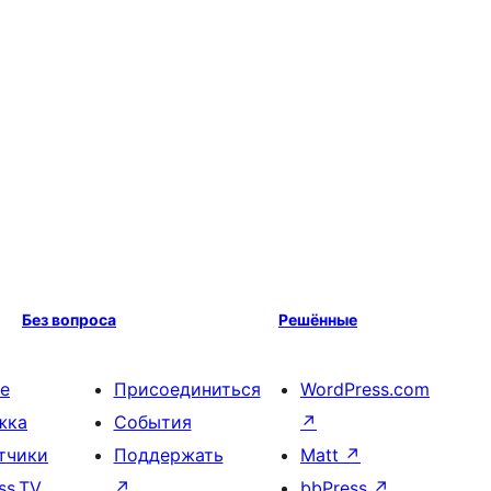
Без вопроса
Решённые
е
Присоединиться
WordPress.com
жка
События
↗
тчики
Поддержать
Matt
↗
ss.TV
↗
bbPress
↗