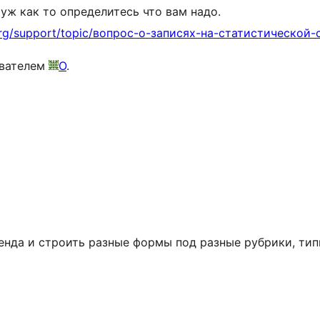
уж как то определитесь что вам надо.
.org/support/topic/вопрос-о-записях-на-статистической-
ователем
O
.
тенда и строить разные формы под разные рубрики, ти