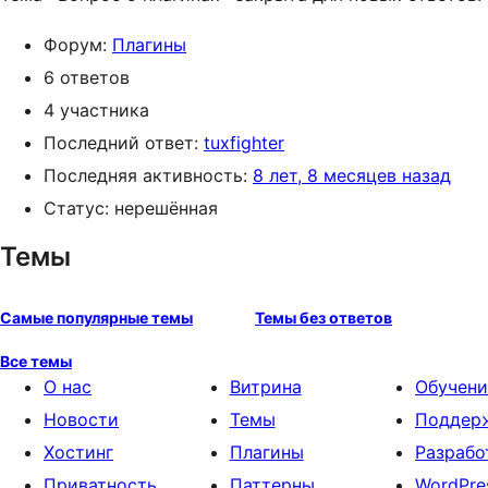
Форум:
Плагины
6 ответов
4 участника
Последний ответ:
tuxfighter
Последняя активность:
8 лет, 8 месяцев назад
Статус: нерешённая
Темы
Самые популярные темы
Темы без ответов
Все темы
О нас
Витрина
Обучени
Новости
Темы
Поддер
Хостинг
Плагины
Разрабо
Приватность
Паттерны
WordPre