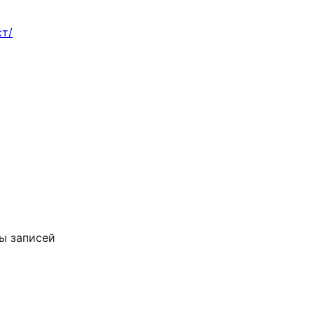
ст/
пы записей