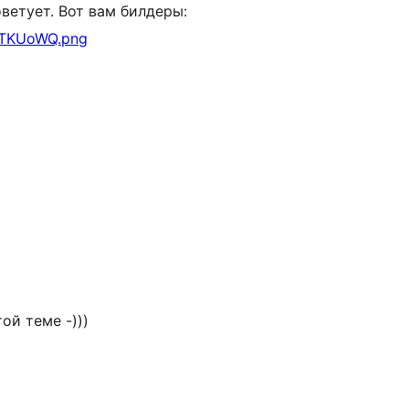
ветует. Вот вам билдеры:
AQTKUoWQ.png
ой теме -)))