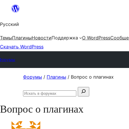
Перейти
к
Русский
содержимому
Темы
Плагины
Новости
Поддержка
О WordPress
Сообще
Скачать WordPress
Форумы
Перейти
Форумы
/
Плагины
/
Вопрос о плагинах
к
Поиск:
содержимому
Искать
в
Вопрос о плагинах
форумах