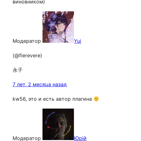
виновником)
Модератор
Yui
(@fierevere)
永子
7 лет, 2 месяца назад
kw56, это и есть автор плагина
Модератор
Юрій