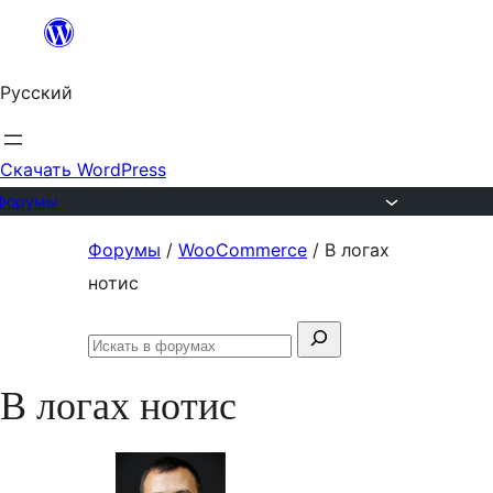
Перейти
к
Русский
содержимому
Скачать WordPress
Форумы
Перейти
Форумы
/
WooCommerce
/
В логах
к
нотис
содержимому
Поиск:
Искать
в
В логах нотис
форумах