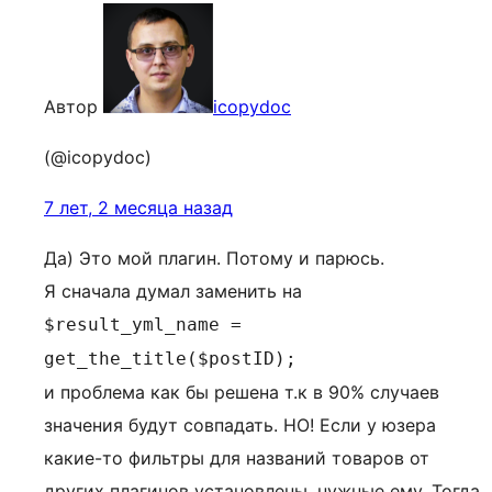
Автор
icopydoc
(@icopydoc)
7 лет, 2 месяца назад
Да) Это мой плагин. Потому и парюсь.
Я сначала думал заменить на
$result_yml_name =
get_the_title($postID);
и проблема как бы решена т.к в 90% случаев
значения будут совпадать. НО! Если у юзера
какие-то фильтры для названий товаров от
других плагинов установлены, нужные ему. Тогда