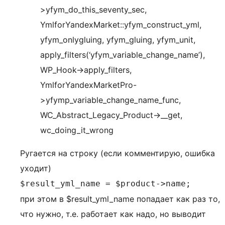
>yfym_do_this_seventy_sec,
YmlforYandexMarket::yfym_construct_yml,
yfym_onlygluing, yfym_gluing, yfym_unit,
apply_filters(‘yfym_variable_change_name’),
WP_Hook->apply_filters,
YmlforYandexMarketPro-
>yfymp_variable_change_name_func,
WC_Abstract_Legacy_Product->__get,
wc_doing_it_wrong
Ругается на строку (если комментирую, ошибка
уходит)
$result_yml_name = $product->name;
при этом в $result_yml_name попадает как раз то,
что нужно, т.е. работает как надо, но выводит