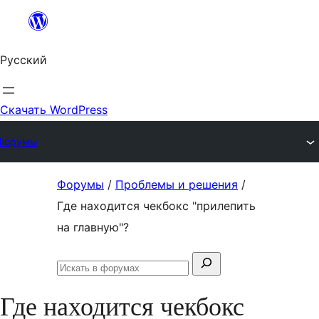
Перейти
к
Русский
содержимому
Скачать WordPress
Форумы
Перейти
Форумы
/
Проблемы и решения
/
к
Где находится чекбокс "прилепить
содержимому
на главную"?
Поиск:
Искать
в
Где находится чекбокс
форумах