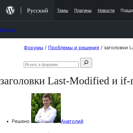
Перейти
Русский
Темы
Плагины
Новости
Подд
к
содержимому
Форумы
Перейти
Форумы
/
Проблемы и решения
/
заголовки La
к
Поиск:
содержимому
Искать
в
заголовки Last-Modified и if-
форумах
Решено
Анатолий