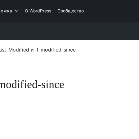
ержка
О WordPress
Сообщество
st-Modified и if-modified-since
modified-since