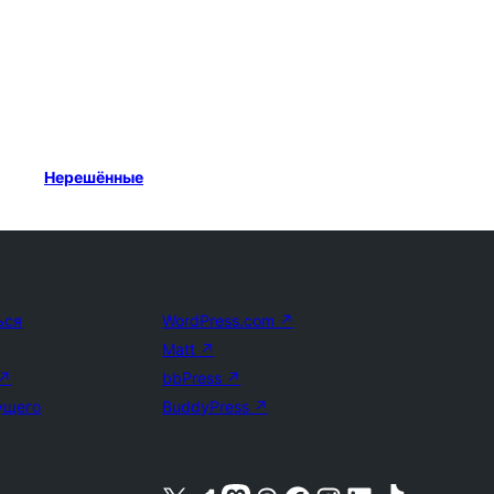
Нерешённые
ься
WordPress.com
↗
Matt
↗
↗
bbPress
↗
ущего
BuddyPress
↗