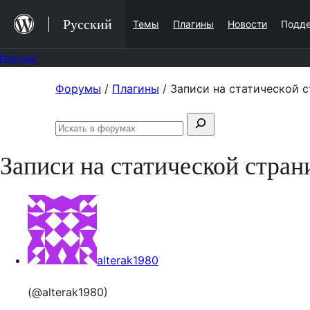
Перейти
Русский
Темы
Плагины
Новости
Подд
к
содержимому
Форумы
Перейти
Форумы
/
Плагины
/
Записи на статической 
к
Поиск:
содержимому
Искать
в
Записи на статической стра
форумах
alterak1980
(@alterak1980)