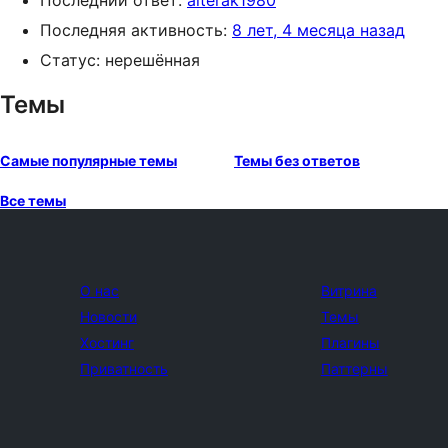
Последний ответ:
alterak1980
Последняя активность:
8 лет, 4 месяца назад
Статус: нерешённая
Темы
Самые популярные темы
Темы без ответов
Все темы
О нас
Витрина
Новости
Темы
Хостинг
Плагины
Приватность
Паттерны