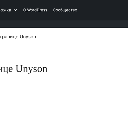
ержка
О WordPress
Сообщество
странице Unyson
нице Unyson