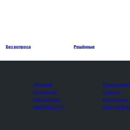
Без вопроса
Решённые
Обучение
Присоединит
Поддержка
События
Разработчики
Поддержать
WordPress.TV
↗
Пять для буд