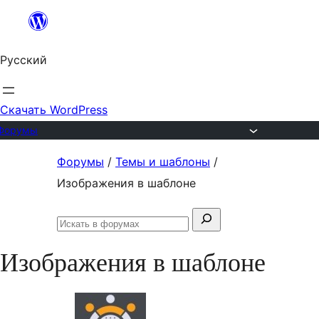
Перейти
к
Русский
содержимому
Скачать WordPress
Форумы
Перейти
Форумы
/
Темы и шаблоны
/
к
Изображения в шаблоне
содержимому
Поиск:
Искать
в
Изображения в шаблоне
форумах