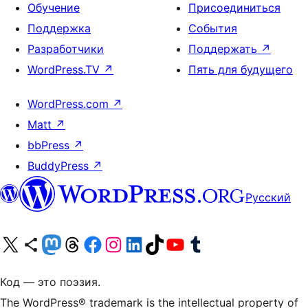
Обучение
Присоединиться
Поддержка
События
Разработчики
Поддержать
↗
WordPress.TV
↗
Пять для будущего
WordPress.com
↗
Matt
↗
bbPress
↗
BuddyPress
↗
Русский
Посетите нас в X (ранее Twitter)
Посетите нашу учётную запись в Bluesky
Посетите нашу ленту в Mastodon
Посетите нашу учётную запись в Threads
Посетите нашу страницу на Facebook
Посетите наш Instagram
Посетите нашу страницу в LinkedIn
Посетите нашу учётную запись в TikTok
Посетите наш канал YouTube
Посетите нашу учётную запись в Tumblr
Код — это поэзия.
The WordPress® trademark is the intellectual property of