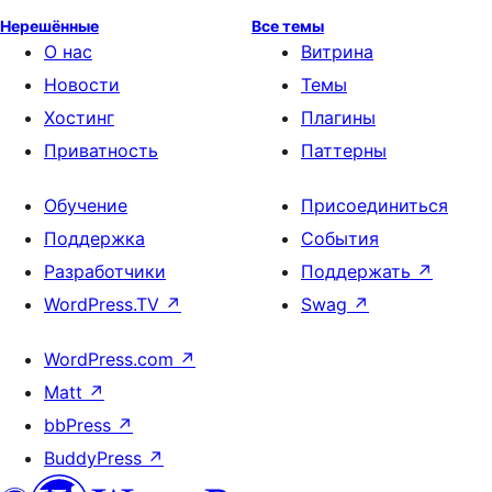
Нерешённые
Все темы
О нас
Витрина
Новости
Темы
Хостинг
Плагины
Приватность
Паттерны
Обучение
Присоединиться
Поддержка
События
Разработчики
Поддержать
↗
WordPress.TV
↗
Swag
↗
WordPress.com
↗
Matt
↗
bbPress
↗
BuddyPress
↗