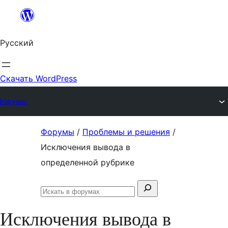
Перейти
к
Русский
содержимому
Скачать WordPress
Форумы
Перейти
Форумы
/
Проблемы и решения
/
к
Исключения вывода в
содержимому
определенной рубрике
Поиск:
Искать
в
Исключения вывода в
форумах