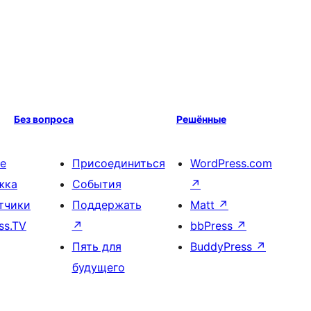
Без вопроса
Решённые
е
Присоединиться
WordPress.com
жка
События
↗
тчики
Поддержать
Matt
↗
ss.TV
↗
bbPress
↗
Пять для
BuddyPress
↗
будущего