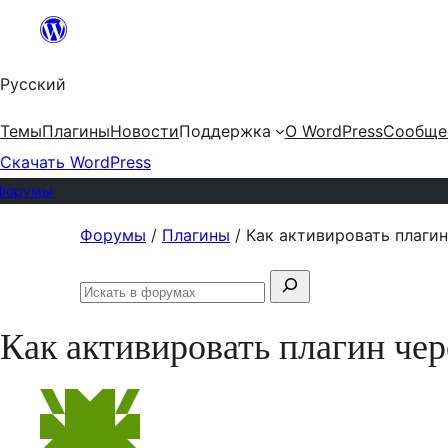
Перейти
к
Русский
содержимому
Темы
Плагины
Новости
Поддержка
О WordPress
Сообще
Скачать WordPress
Форумы
Перейти
Форумы
/
Плагины
/
Как активировать плагин
к
Поиск:
содержимому
Искать
в
Как активировать плагин чер
форумах