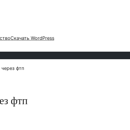
ство
Скачать WordPress
 через фтп
ез фтп