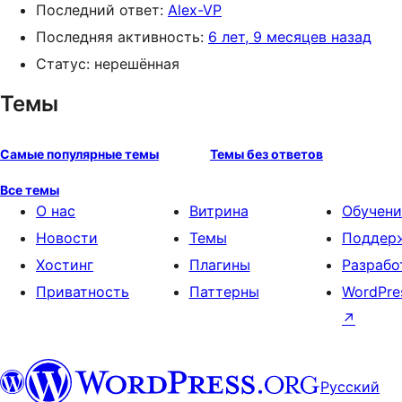
Последний ответ:
Alex-VP
Последняя активность:
6 лет, 9 месяцев назад
Статус: нерешённая
Темы
Самые популярные темы
Темы без ответов
Все темы
О нас
Витрина
Обучени
Новости
Темы
Поддер
Хостинг
Плагины
Разрабо
Приватность
Паттерны
WordPre
↗
Русский