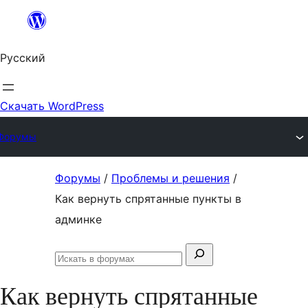
Перейти
к
Русский
содержимому
Скачать WordPress
Форумы
Перейти
Форумы
/
Проблемы и решения
/
к
Как вернуть спрятанные пункты в
содержимому
админке
Поиск:
Искать
в
Как вернуть спрятанные
форумах