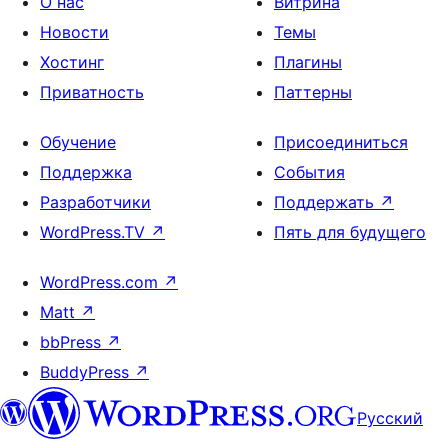
О нас
Витрина
Новости
Темы
Хостинг
Плагины
Приватность
Паттерны
Обучение
Присоединиться
Поддержка
События
Разработчики
Поддержать
↗
WordPress.TV
↗
Пять для будущего
WordPress.com
↗
Matt
↗
bbPress
↗
BuddyPress
↗
Русский