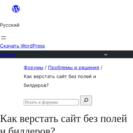
Перейти
к
Русский
содержимому
Скачать WordPress
Форумы
Перейти
Форумы
/
Проблемы и решения
/
к
Как верстать сайт без полей и
содержимому
билдеров?
Поиск:
Искать
в
Как верстать сайт без полей
форумах
и билдеров?