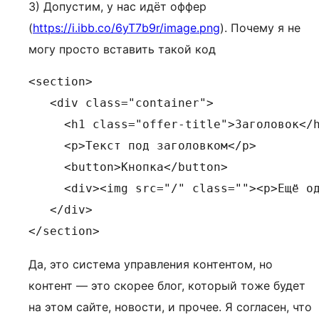
3) Допустим, у нас идёт оффер
(
https://i.ibb.co/6yT7b9r/image.png
). Почему я не
могу просто вставить такой код
<section>

   <div class="container">

     <h1 class="offer-title">Заголовок</h
     <p>Текст под заголовком</p>

     <button>Кнопка</button>

     <div><img src="/" class=""><p>Ещё од
   </div>

Да, это система управления контентом, но
контент — это скорее блог, который тоже будет
на этом сайте, новости, и прочее. Я согласен, что