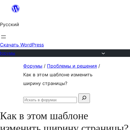
Перейти
к
Русский
содержимому
Скачать WordPress
Форумы
Перейти
Форумы
/
Проблемы и решения
/
к
Как в этом шаблоне изменить
содержимому
ширину страницы?
Поиск:
Искать
в
Как в этом шаблоне
форумах
изменить ширину страницы?