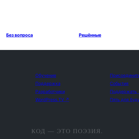
Без вопроса
Решённые
Обучение
Присоединит
Поддержка
События
Разработчики
Поддержать
WordPress.TV
↗
Пять для буд
КОД — ЭТО ПОЭЗИЯ.