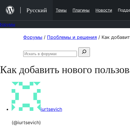
Перейти
Русский
Темы
Плагины
Новости
Подд
к
содержимому
Форумы
Перейти
Форумы
/
Проблемы и решения
/
Как добавит
к
Поиск:
содержимому
Искать
в
Как добавить нового пользов
форумах
iurtsevich
(@iurtsevich)