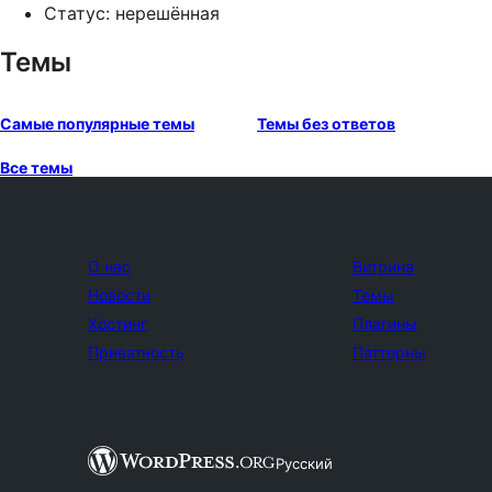
Статус: нерешённая
Темы
Самые популярные темы
Темы без ответов
Все темы
О нас
Витрина
Новости
Темы
Хостинг
Плагины
Приватность
Паттерны
Русский