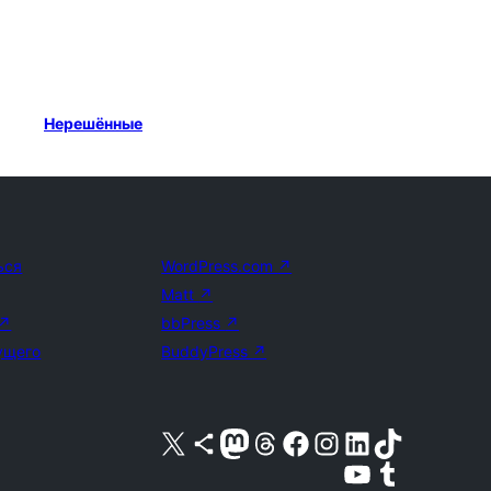
Нерешённые
ься
WordPress.com
↗
Matt
↗
↗
bbPress
↗
ущего
BuddyPress
↗
Посетите нас в X (ранее Twitter)
Посетите нашу учётную запись в Bluesky
Посетите нашу ленту в Mastodon
Посетите нашу учётную запись в Threads
Посетите нашу страницу на Facebook
Посетите наш Instagram
Посетите нашу страницу в LinkedIn
Посетите нашу учётную запись в TikTok
Посетите наш канал YouTube
Посетите нашу учётную запись в Tumblr