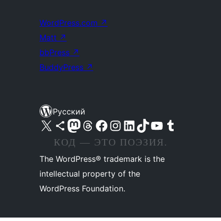
WordPress.com
↗
Matt
↗
bbPress
↗
BuddyPress
↗
Русский
Посетите нас в X (ранее Twitter)
Посетите нашу учётную запись в Bluesky
Посетите нашу ленту в Mastodon
Посетите нашу учётную запись в Threads
Посетите нашу страницу на Facebook
Посетите наш Instagram
Посетите нашу страницу в LinkedIn
Посетите нашу учётную запись в TikTok
Посетите наш канал YouTube
Посетите нашу учётную запись в Tumblr
КОД — ЭТО ПОЭЗИЯ.
The WordPress® trademark is the
intellectual property of the
WordPress Foundation.