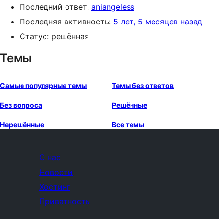
Последний ответ:
aniangeless
Последняя активность:
5 лет, 5 месяцев назад
Статус: решённая
Темы
Самые популярные темы
Темы без ответов
Без вопроса
Решённые
Нерешённые
Все темы
О нас
Новости
Хостинг
Приватность