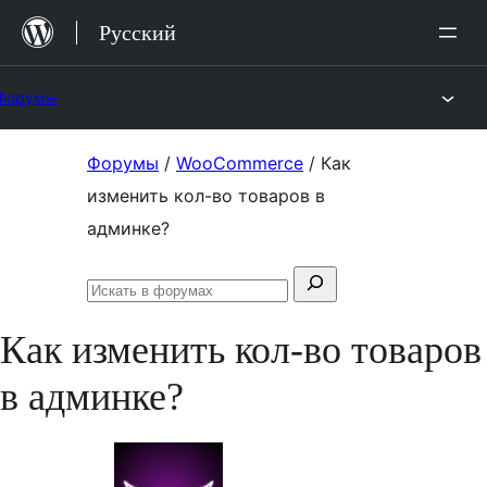
Перейти
Русский
к
содержимому
Форумы
Перейти
Форумы
/
WooCommerce
/
Как
к
изменить кол-во товаров в
содержимому
админке?
Поиск:
Искать
в
Как изменить кол-во товаров
форумах
в админке?