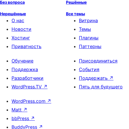
Без вопроса
Решённые
Нерешённые
Все темы
О нас
Витрина
Новости
Темы
Хостинг
Плагины
Приватность
Паттерны
Обучение
Присоединиться
Поддержка
События
Разработчики
Поддержать
↗
WordPress.TV
↗
Пять для будущего
WordPress.com
↗
Matt
↗
bbPress
↗
BuddyPress
↗