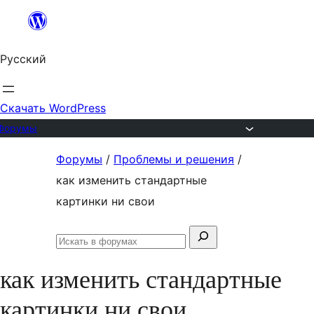
Перейти
к
Русский
содержимому
Скачать WordPress
Форумы
Перейти
Форумы
/
Проблемы и решения
/
к
как изменить стандартные
содержимому
картинки ни свои
Поиск:
Искать
в
как изменить стандартные
форумах
картинки ни свои