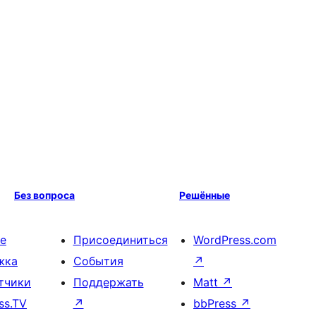
Без вопроса
Решённые
е
Присоединиться
WordPress.com
жка
События
↗
тчики
Поддержать
Matt
↗
ss.TV
↗
bbPress
↗