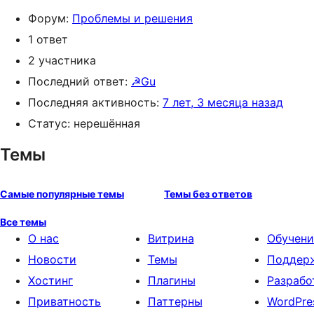
Форум:
Проблемы и решения
1 ответ
2 участника
Последний ответ:
☭Gu
Последняя активность:
7 лет, 3 месяца назад
Статус: нерешённая
Темы
Самые популярные темы
Темы без ответов
Все темы
О нас
Витрина
Обучени
Новости
Темы
Поддер
Хостинг
Плагины
Разрабо
Приватность
Паттерны
WordPre