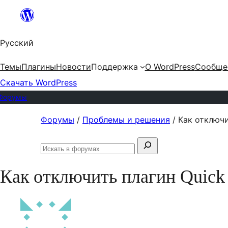
Перейти
к
Русский
содержимому
Темы
Плагины
Новости
Поддержка
О WordPress
Сообще
Скачать WordPress
Форумы
Перейти
Форумы
/
Проблемы и решения
/
Как отключи
к
Поиск:
содержимому
Искать
в
Как отключить плагин Quick 
форумах