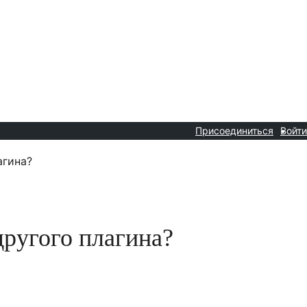
Присоединиться
Войти
агина?
другого плагина?