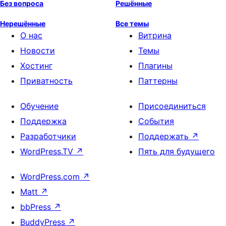
Без вопроса
Решённые
Нерешённые
Все темы
О нас
Витрина
Новости
Темы
Хостинг
Плагины
Приватность
Паттерны
Обучение
Присоединиться
Поддержка
События
Разработчики
Поддержать
↗
WordPress.TV
↗
Пять для будущего
WordPress.com
↗
Matt
↗
bbPress
↗
BuddyPress
↗