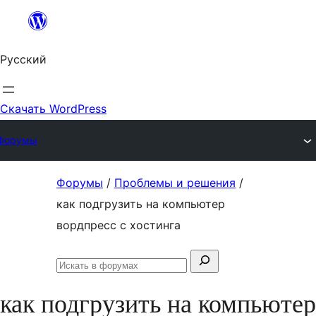
Перейти
к
Русский
содержимому
Скачать WordPress
Форумы
Перейти
Форумы
/
Проблемы и решения
/
к
как подгрузить на компьютер
содержимому
вордпресс с хостинга
Поиск:
Искать
в
как подгрузить на компьютер
форумах