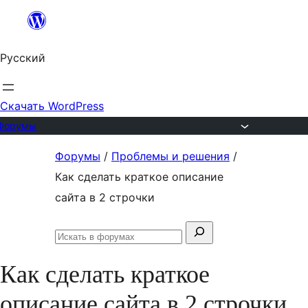
Перейти
к
Русский
содержимому
Скачать WordPress
Форумы
Перейти
Форумы
/
Проблемы и решения
/
к
Как сделать краткое описание
содержимому
сайта в 2 строчки
Поиск:
Искать
в
Как сделать краткое
форумах
описание сайта в 2 строчки