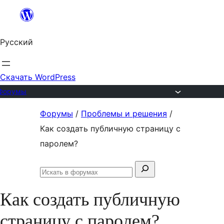
Перейти
к
Русский
содержимому
Скачать WordPress
Форумы
Перейти
Форумы
/
Проблемы и решения
/
к
Как создать публичную страницу с
содержимому
паролем?
Поиск:
Искать
в
Как создать публичную
форумах
страницу с паролем?