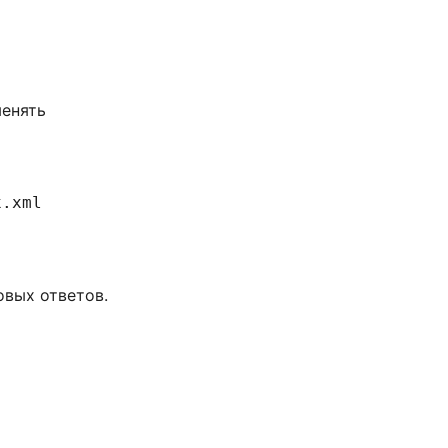
енять
x.xml
овых ответов.