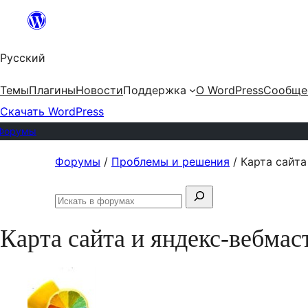
Перейти
к
Русский
содержимому
Темы
Плагины
Новости
Поддержка
О WordPress
Сообще
Скачать WordPress
Форумы
Перейти
Форумы
/
Проблемы и решения
/
Карта сайта
к
Поиск:
содержимому
Искать
в
Карта сайта и яндекс-вебмас
форумах