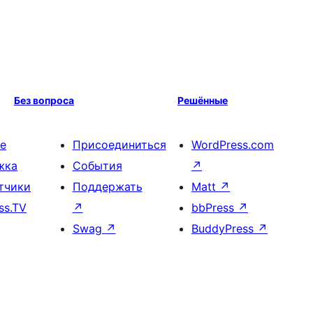
Без вопроса
Решённые
е
Присоединиться
WordPress.com
жка
События
↗
тчики
Поддержать
Matt
↗
ss.TV
↗
bbPress
↗
Swag
↗
BuddyPress
↗