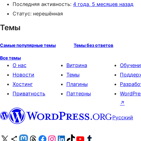
Последняя активность:
4 года, 5 месяцев назад
Статус: нерешённая
Темы
Самые популярные темы
Темы без ответов
Все темы
О нас
Витрина
Обучени
Новости
Темы
Поддер
Хостинг
Плагины
Разрабо
Приватность
Паттерны
WordPre
↗
Русский
Посетите нас в X (ранее Twitter)
Посетите нашу учётную запись в Bluesky
Посетите нашу ленту в Mastodon
Посетите нашу учётную запись в Threads
Посетите нашу страницу на Facebook
Посетите наш Instagram
Посетите нашу страницу в LinkedIn
Посетите нашу учётную запись в TikTok
Посетите наш канал YouTube
Посетите нашу учётную запись в Tumblr