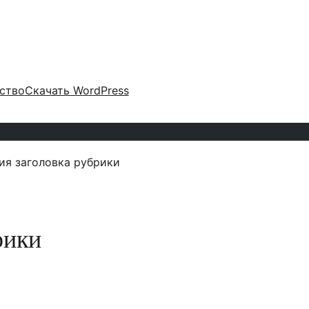
ство
Скачать WordPress
ия заголовка рубрики
рики