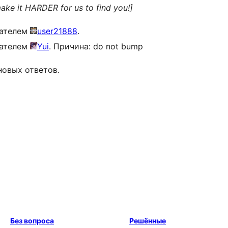
ake it HARDER for us to find you!]
вателем
user21888
.
вателем
Yui
. Причина: do not bump
новых ответов.
Без вопроса
Решённые