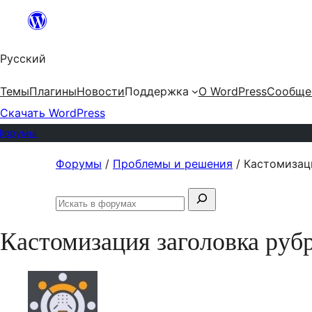
Перейти
к
Русский
содержимому
Темы
Плагины
Новости
Поддержка
О WordPress
Сообще
Скачать WordPress
Форумы
Перейти
Форумы
/
Проблемы и решения
/
Кастомизац
к
Поиск:
содержимому
Искать
в
Кастомизация заголовка руб
форумах