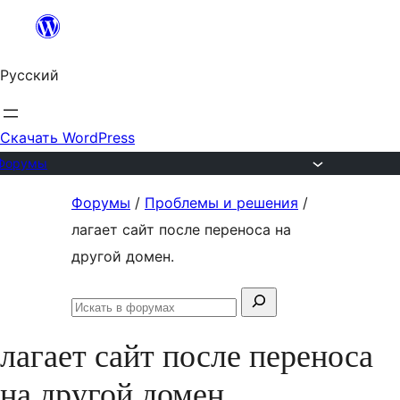
Перейти
к
Русский
содержимому
Скачать WordPress
Форумы
Перейти
Форумы
/
Проблемы и решения
/
к
лагает сайт после переноса на
содержимому
другой домен.
Поиск:
Искать
в
лагает сайт после переноса
форумах
на другой домен.