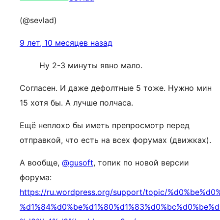
(@sevlad)
9 лет, 10 месяцев назад
Ну 2-3 минуты явно мало.
Согласен. И даже дефолтные 5 тоже. Нужно мин
15 хотя бы. А лучше полчаса.
Ещё неплохо бы иметь препросмотр перед
отправкой, что есть на всех форумах (движках).
А вообще,
@gusoft
, топик по новой версии
форума:
https://ru.wordpress.org/support/topic/%d0
%d1%84%d0%be%d1%80%d1%83%d0%bc%d0%be%d