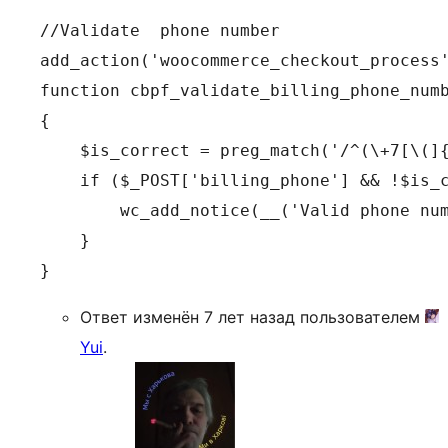
//Validate  phone number

add_action('woocommerce_checkout_process'
function cbpf_validate_billing_phone_numb
{

    $is_correct = preg_match('/^(\+7[\(]{
    if ($_POST['billing_phone'] && !$is_c
        wc_add_notice(__('Valid phone num
    }

Ответ изменён 7 лет назад пользователем
Yui
.