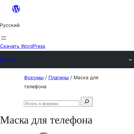
Перейти
к
Русский
содержимому
Скачать WordPress
Форумы
Перейти
Форумы
/
Плагины
/
Маска для
к
телефона
содержимому
Поиск:
Искать
в
Маска для телефона
форумах