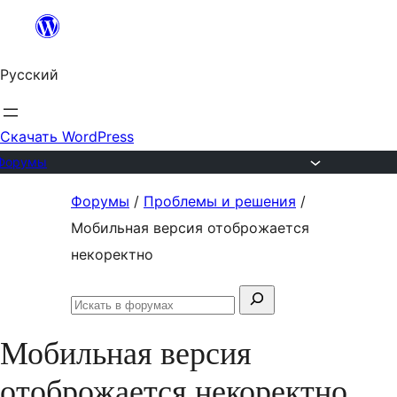
Перейти
к
Русский
содержимому
Скачать WordPress
Форумы
Перейти
Форумы
/
Проблемы и решения
/
к
Мобильная версия отоброжается
содержимому
некоректно
Поиск:
Искать
в
Мобильная версия
форумах
отоброжается некоректно