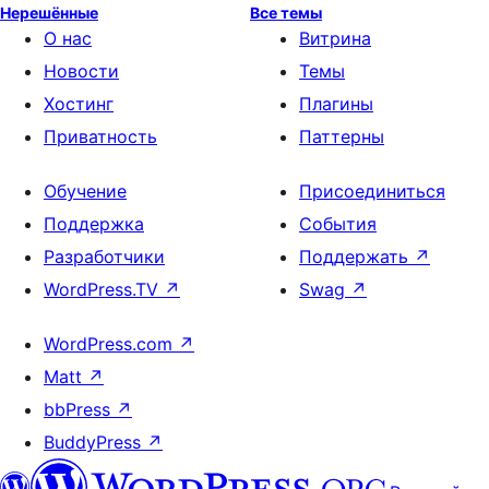
Нерешённые
Все темы
О нас
Витрина
Новости
Темы
Хостинг
Плагины
Приватность
Паттерны
Обучение
Присоединиться
Поддержка
События
Разработчики
Поддержать
↗
WordPress.TV
↗
Swag
↗
WordPress.com
↗
Matt
↗
bbPress
↗
BuddyPress
↗