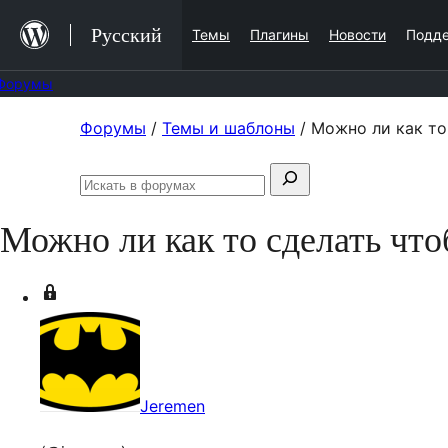
Перейти
Русский
Темы
Плагины
Новости
Подд
к
содержимому
Форумы
Перейти
Форумы
/
Темы и шаблоны
/
Можно ли как то
к
Поиск:
содержимому
Искать
в
Можно ли как то сделать что
форумах
Jeremen