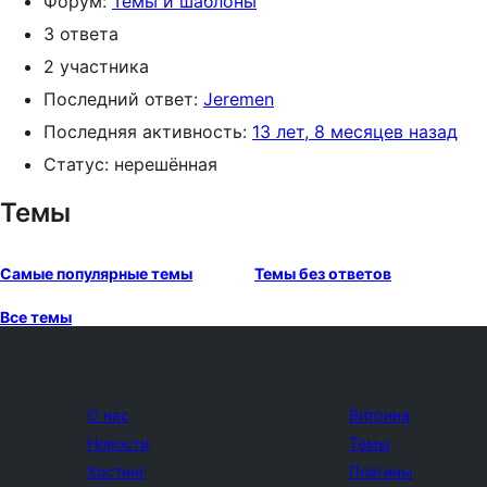
Форум:
Темы и шаблоны
3 ответа
2 участника
Последний ответ:
Jeremen
Последняя активность:
13 лет, 8 месяцев назад
Статус: нерешённая
Темы
Самые популярные темы
Темы без ответов
Все темы
О нас
Витрина
Новости
Темы
Хостинг
Плагины