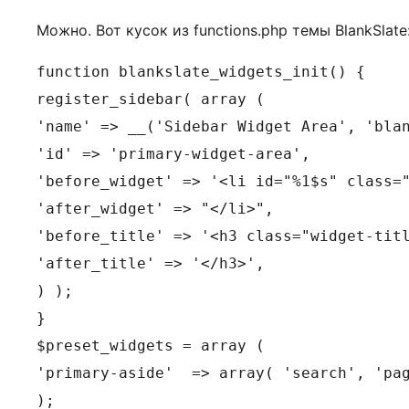
Можно. Вот кусок из functions.php темы BlankSlate
function blankslate_widgets_init() {

register_sidebar( array (

'name' => __('Sidebar Widget Area', 'blan
'id' => 'primary-widget-area',

'before_widget' => '<li id="%1$s" class="
'after_widget' => "</li>",

'before_title' => '<h3 class="widget-titl
'after_title' => '</h3>',

) );

}

$preset_widgets = array (

'primary-aside'  => array( 'search', 'pag
);