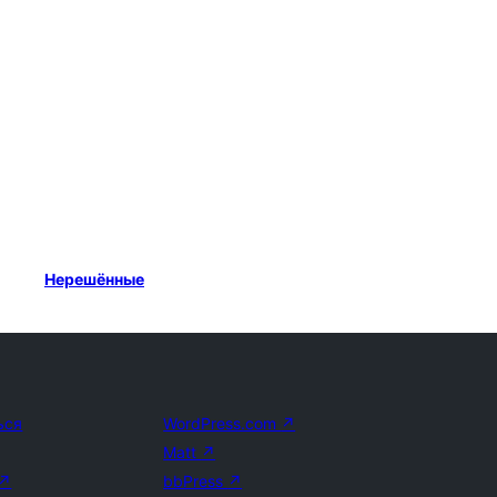
Нерешённые
ься
WordPress.com
↗
Matt
↗
↗
bbPress
↗