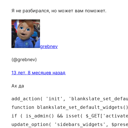
Я не разбирался, но может вам поможет.
grebnev
(@grebnev)
13 лет, 8 месяцев назад
Ах да
add_action( 'init', 'blankslate_set_defau
function blankslate_set_default_widgets()
if ( is_admin() && isset( $_GET['activate
update_option( 'sidebars_widgets', $prese