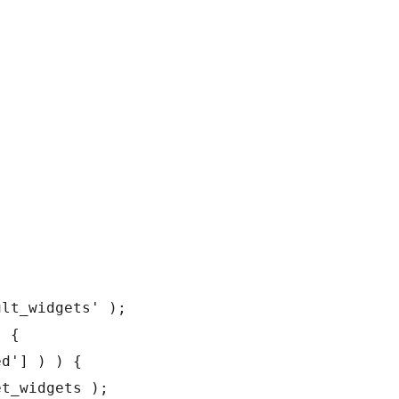
lt_widgets' );

 {

d'] ) ) {

t_widgets );
