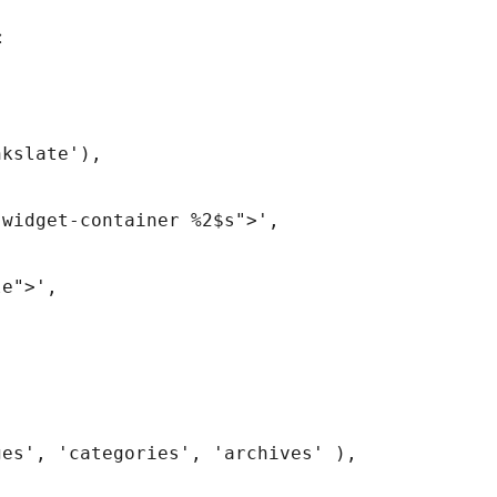
:
kslate'),

widget-container %2$s">',

e">',

es', 'categories', 'archives' ),
