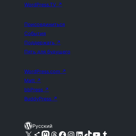
WordPress.TV
↗
Присоединиться
События
Поддержать
↗
Пять для будущего
WordPress.com
↗
Matt
↗
bbPress
↗
BuddyPress
↗
Русский
Посетите нас в X (ранее Twitter)
Посетите нашу учётную запись в Bluesky
Посетите нашу ленту в Mastodon
Посетите нашу учётную запись в Threads
Посетите нашу страницу на Facebook
Посетите наш Instagram
Посетите нашу страницу в LinkedIn
Посетите нашу учётную запись в TikTok
Посетите наш канал YouTube
Посетите нашу учётную запись в Tumblr