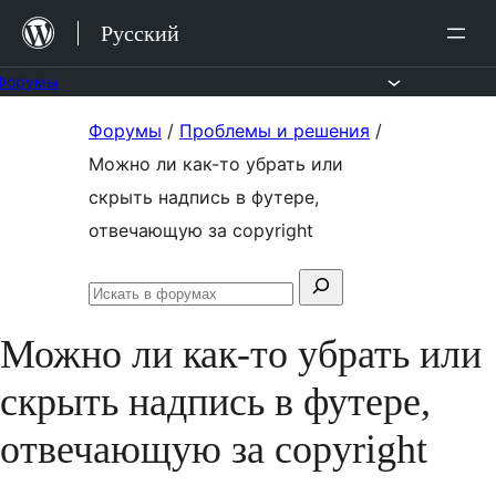
Перейти
Русский
к
содержимому
Форумы
Перейти
Форумы
/
Проблемы и решения
/
к
Можно ли как-то убрать или
содержимому
скрыть надпись в футере,
отвечающую за copyright
Поиск:
Искать
в
Можно ли как-то убрать или
форумах
скрыть надпись в футере,
отвечающую за copyright