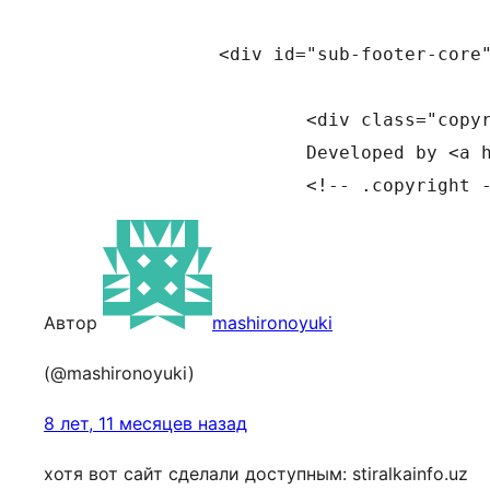
		<div id="sub-footer-core">

			<div class="copyright">

			Developed by <a href="//www.thinkupthemes.com/" target="_blank">Think Up Themes Ltd</a>. Powered by <a href="//www.wordpress.org/" target="_blank">WordPress</a>.			</div>

Автор
mashironoyuki
(@mashironoyuki)
8 лет, 11 месяцев назад
хотя вот сайт сделали доступным: stiralkainfo.uz