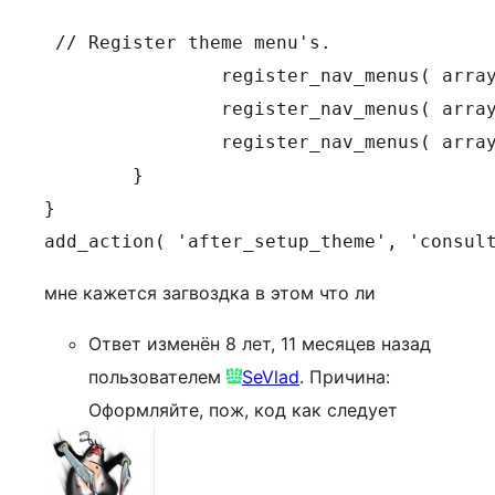
 // Register theme menu's.

                register_nav_menus( array
                register_nav_menus( array
                register_nav_menus( array
        }

}

add_action( 'after_setup_theme', 'consul
мне кажется загвоздка в этом что ли
Ответ изменён 8 лет, 11 месяцев назад
пользователем
SeVlad
. Причина:
Оформляйте, пож, код как следует