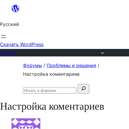
Перейти
к
Русский
содержимому
Скачать WordPress
Форумы
Перейти
Форумы
/
Проблемы и решения
/
к
Настройка коментариев
содержимому
Поиск:
Искать
в
Настройка коментариев
форумах