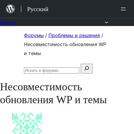
Перейти
Русский
к
содержимому
Форумы
Перейти
Форумы
/
Проблемы и решения
/
к
Несовместимость обновления WP
содержимому
и темы
Поиск:
Искать
в
Несовместимость
форумах
обновления WP и темы