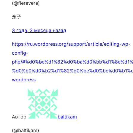
(@fierevere)
永子
3 года, 3 месяца назад
https://ru.wordpress.org/support/article/editing-wp-
config-
php/#%d0%be%d1%82%d0%ba%d0%bb%d1%8e%d1%
%d0%b0%d0%b2%d1%82%d0%be%d0%be%d0%b1%
wordpress
Автор
baltikam
(@baltikam)