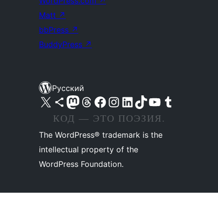
WordPress.com
↗
Matt
↗
bbPress
↗
BuddyPress
↗
Русский
Посетите нас в X (ранее Twitter)
Посетите нашу учётную запись в Bluesky
Посетите нашу ленту в Mastodon
Посетите нашу учётную запись в Threads
Посетите нашу страницу на Facebook
Посетите наш Instagram
Посетите нашу страницу в LinkedIn
Посетите нашу учётную запись в TikTok
Посетите наш канал YouTube
Посетите нашу учётную запись в Tumblr
КОД — ЭТО ПОЭЗИЯ.
The WordPress® trademark is the
intellectual property of the
WordPress Foundation.