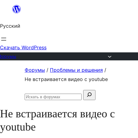
Перейти
к
Русский
содержимому
Скачать WordPress
Форумы
Перейти
Форумы
/
Проблемы и решения
/
к
Не встраивается видео с youtube
содержимому
Поиск:
Искать
в
Не встраивается видео с
форумах
youtube