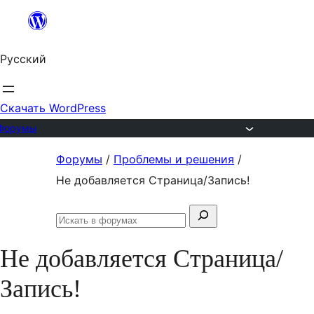
Перейти
к
Русский
содержимому
Скачать WordPress
Форумы
Перейти
Форумы
/
Проблемы и решения
/
к
Не добавляется Страница/Запись!
содержимому
Поиск:
Искать
в
Не добавляется Страница/
форумах
Запись!