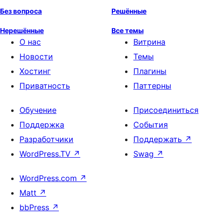
Без вопроса
Решённые
Нерешённые
Все темы
О нас
Витрина
Новости
Темы
Хостинг
Плагины
Приватность
Паттерны
Обучение
Присоединиться
Поддержка
События
Разработчики
Поддержать
↗
WordPress.TV
↗
Swag
↗
WordPress.com
↗
Matt
↗
bbPress
↗