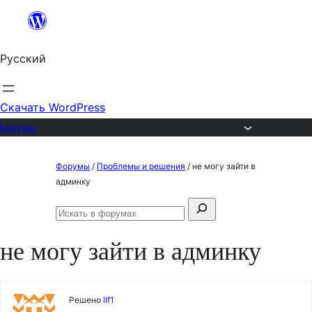
Перейти
к
Русский
содержимому
Скачать WordPress
Форумы
Перейти
Форумы
/
Проблемы и решения
/
не могу зайти в
к
админку
содержимому
Поиск:
Искать
в
не могу зайти в админку
форумах
Решено
llf1