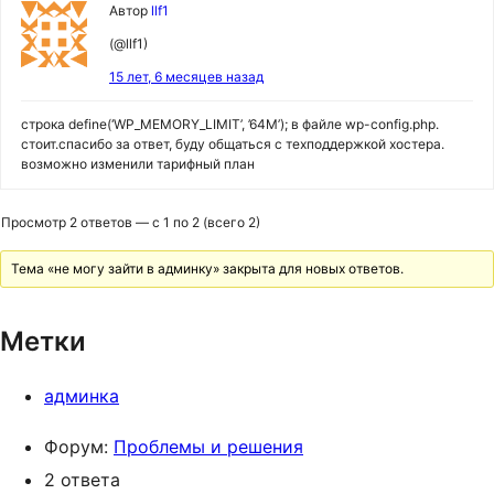
Автор
llf1
(@llf1)
15 лет, 6 месяцев назад
строка define(‘WP_MEMORY_LIMIT’, ’64M’); в файле wp-config.php.
стоит.спасибо за ответ, буду общаться с техподдержкой хостера.
возможно изменили тарифный план
Просмотр 2 ответов — с 1 по 2 (всего 2)
Тема «не могу зайти в админку» закрыта для новых ответов.
Метки
админка
Форум:
Проблемы и решения
2 ответа