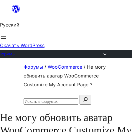
Перейти
к
Русский
содержимому
Скачать WordPress
Форумы
Перейти
Форумы
/
WooCommerce
/
Не могу
к
обновить аватар WooCommerce
содержимому
Customize My Account Page ?
Поиск:
Искать
в
Не могу обновить аватар
форумах
WooCommerce Customize My