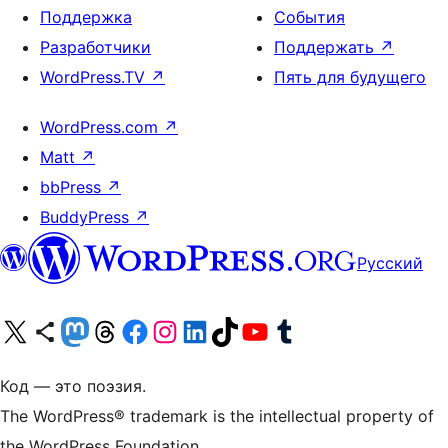
Поддержка
События
Разработчики
Поддержать
↗
WordPress.TV
↗
Пять для будущего
WordPress.com
↗
Matt
↗
bbPress
↗
BuddyPress
↗
Русский
Посетите нас в X (ранее Twitter)
Посетите нашу учётную запись в Bluesky
Посетите нашу ленту в Mastodon
Посетите нашу учётную запись в Threads
Посетите нашу страницу на Facebook
Посетите наш Instagram
Посетите нашу страницу в LinkedIn
Посетите нашу учётную запись в TikTok
Посетите наш канал YouTube
Посетите нашу учётную запись в Tumblr
Код — это поэзия.
The WordPress® trademark is the intellectual property of
the WordPress Foundation.