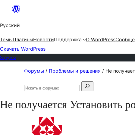
Перейти
к
Русский
содержимому
Темы
Плагины
Новости
Поддержка
О WordPress
Сообще
Скачать WordPress
Форумы
Перейти
Форумы
/
Проблемы и решения
/
Не получает
к
Поиск:
содержимому
Искать
в
Не получается Установить р
форумах