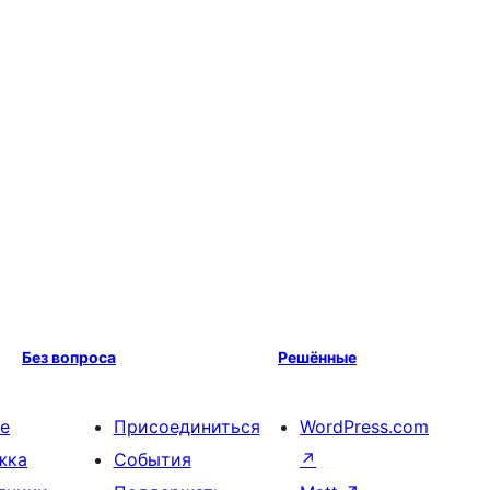
Без вопроса
Решённые
е
Присоединиться
WordPress.com
жка
События
↗