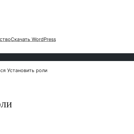
ство
Скачать WordPress
ся Установить роли
оли