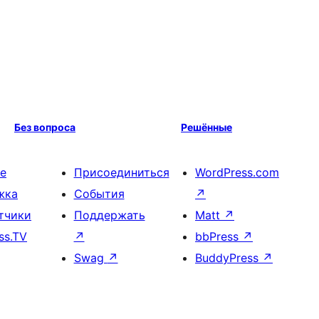
Без вопроса
Решённые
е
Присоединиться
WordPress.com
жка
События
↗
тчики
Поддержать
Matt
↗
ss.TV
↗
bbPress
↗
Swag
↗
BuddyPress
↗