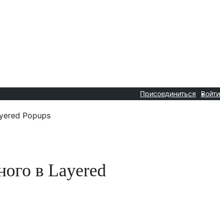
Присоединиться
Войти
yered Popups
ного в Layered