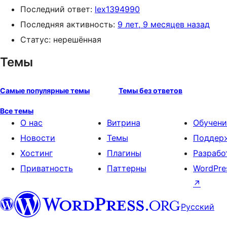
Последний ответ:
lex1394990
Последняя активность:
9 лет, 9 месяцев назад
Статус: нерешённая
Темы
Самые популярные темы
Темы без ответов
Все темы
О нас
Витрина
Обучени
Новости
Темы
Поддер
Хостинг
Плагины
Разрабо
Приватность
Паттерны
WordPre
↗
Русский