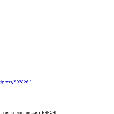
rdpress/5978263
стве кнопка выдает ERROR!