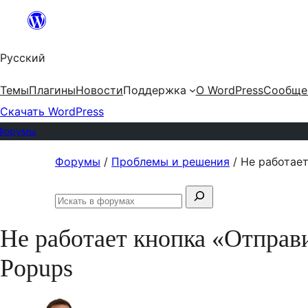
Перейти
к
Русский
содержимому
Темы
Плагины
Новости
Поддержка
О WordPress
Сообще
Скачать WordPress
Форумы
Перейти
Форумы
/
Проблемы и решения
/
Не работает
к
Поиск:
содержимому
Искать
в
Не работает кнопка «Отправ
форумах
Popups