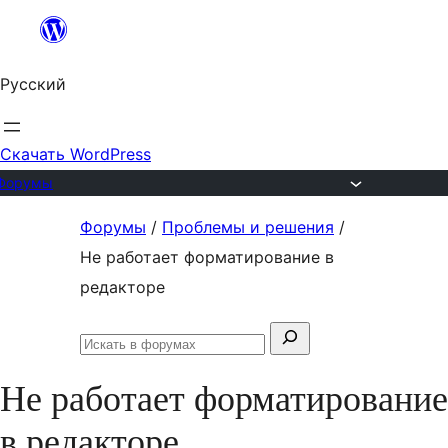
Перейти
к
Русский
содержимому
Скачать WordPress
Форумы
Перейти
Форумы
/
Проблемы и решения
/
к
Не работает форматирование в
содержимому
редакторе
Поиск:
Искать
в
Не работает форматирование
форумах
в редакторе