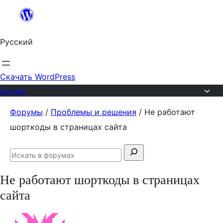
Перейти
к
Русский
содержимому
Скачать WordPress
Форумы
Перейти
Форумы
/
Проблемы и решения
/
Не работают
к
шорткоды в страницах сайта
содержимому
Поиск:
Искать
в
Не работают шорткоды в страницах
форумах
сайта