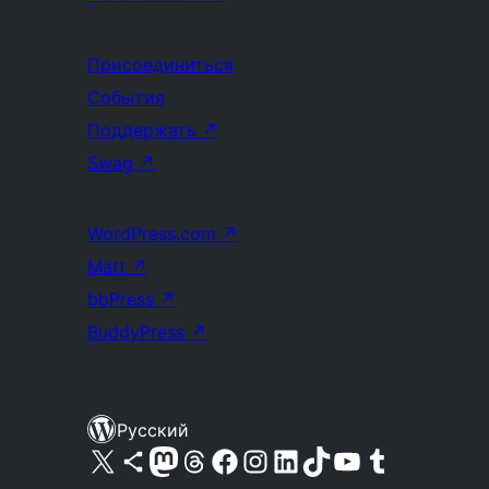
Присоединиться
События
Поддержать
↗
Swag
↗
WordPress.com
↗
Matt
↗
bbPress
↗
BuddyPress
↗
Русский
Посетите нас в X (ранее Twitter)
Посетите нашу учётную запись в Bluesky
Посетите нашу ленту в Mastodon
Посетите нашу учётную запись в Threads
Посетите нашу страницу на Facebook
Посетите наш Instagram
Посетите нашу страницу в LinkedIn
Посетите нашу учётную запись в TikTok
Посетите наш канал YouTube
Посетите нашу учётную запись в Tumblr