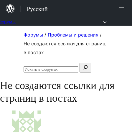
Перейти
Русский
к
содержимому
Форумы
Перейти
Форумы
/
Проблемы и решения
/
к
Не создаются ссылки для страниц
содержимому
в постах
Поиск:
Искать
в
Не создаются ссылки для
форумах
страниц в постах