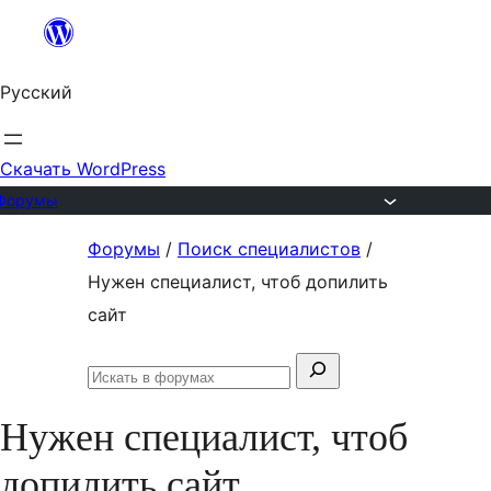
Перейти
к
Русский
содержимому
Скачать WordPress
Форумы
Перейти
Форумы
/
Поиск специалистов
/
к
Нужен специалист, чтоб допилить
содержимому
сайт
Поиск:
Искать
в
Нужен специалист, чтоб
форумах
допилить сайт