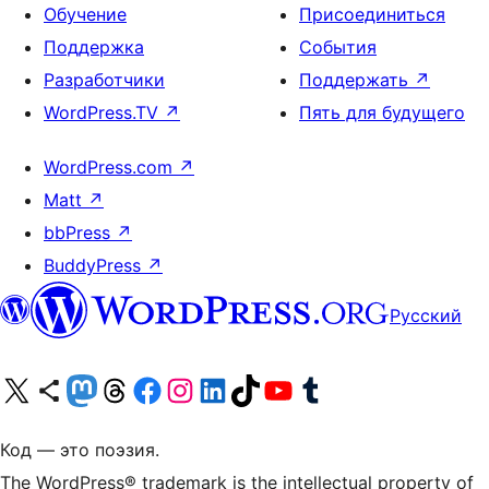
Обучение
Присоединиться
Поддержка
События
Разработчики
Поддержать
↗
WordPress.TV
↗
Пять для будущего
WordPress.com
↗
Matt
↗
bbPress
↗
BuddyPress
↗
Русский
Посетите нас в X (ранее Twitter)
Посетите нашу учётную запись в Bluesky
Посетите нашу ленту в Mastodon
Посетите нашу учётную запись в Threads
Посетите нашу страницу на Facebook
Посетите наш Instagram
Посетите нашу страницу в LinkedIn
Посетите нашу учётную запись в TikTok
Посетите наш канал YouTube
Посетите нашу учётную запись в Tumblr
Код — это поэзия.
The WordPress® trademark is the intellectual property of