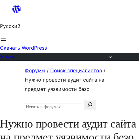
Перейти
к
Русский
содержимому
Скачать WordPress
Форумы
Перейти
Форумы
/
Поиск специалистов
/
к
Нужно провести аудит сайта на
содержимому
предмет уязвимости безо
Поиск:
Искать
в
Нужно провести аудит сайта
форумах
на предмет уязвимости безо